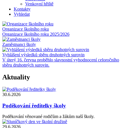
Venkovní hřiště
Kontakty
Vyhledat
Organizace školního roku
Organizace školního roku 2025/2026
Zaměstnanci školy
Vyhlášení výsledků sběru druhotných surovin
V úterý 16. června proběhlo slavnostní vyhodnocení celoročního
sběru druhotných surovin.
Aktuality
30.6.2026
Poděkování ředitelky školy
Poděkování věnované rodičům a žákům naší školy.
29.6.2026