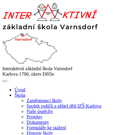
Interaktivní základní škola Varnsdorf
Karlova 1700, okres Děčín
Úvod
Škola
Zaměstnanci školy
Spolek rodičů a přátel dětí IZŠ Karlova
Naše úspěchy
Projekty
Dokumenty
Formuláře ke stažení
Historie školy