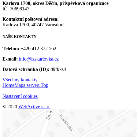
Karlova 1700, okres Děčín, příspěvková organizace
IČ: 70698147
Kontaktní poštovní adresa:
Karlova 1700, 40747 Varnsdorf
NAŠE
KONTAKTY
Telefon:
+420 412 372 562
E-mail:
info@izskarlovka.cz
Datová schránka (ID):
d9fkks4
Všechny kontakty
Home
Mapa serveru
Top
Nastavení cookies
© 2020
WebActive s.r.o.