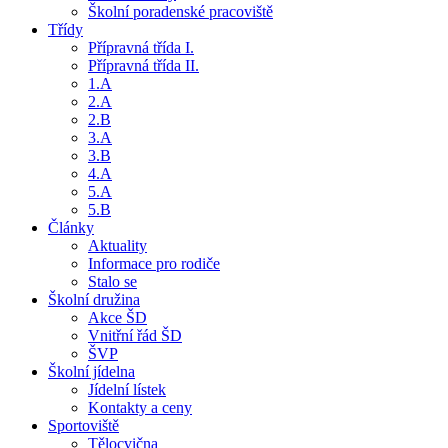
Školní poradenské pracoviště
Třídy
Přípravná třída I.
Přípravná třída II.
1.A
2.A
2.B
3.A
3.B
4.A
5.A
5.B
Články
Aktuality
Informace pro rodiče
Stalo se
Školní družina
Akce ŠD
Vnitřní řád ŠD
ŠVP
Školní jídelna
Jídelní lístek
Kontakty a ceny
Sportoviště
Tělocvična