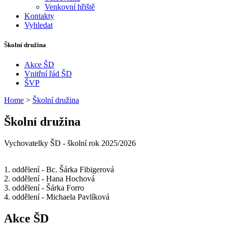
Venkovní hřiště
Kontakty
Vyhledat
Školní družina
Akce ŠD
Vnitřní řád ŠD
ŠVP
Home
>
Školní družina
Školní družina
Vychovatelky ŠD - školní rok 2025/2026
1. oddělení - Bc. Šárka Fibigerová
2. oddělení - Hana Hochová
3. oddělení - Šárka Forro
4. oddělení - Michaela Pavlíková
Akce ŠD