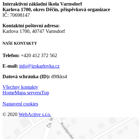
Interaktivní základní škola Varnsdorf
Karlova 1700, okres Děčín, příspěvková organizace
IČ: 70698147
Kontaktní poštovní adresa:
Karlova 1700, 40747 Varnsdorf
NAŠE
KONTAKTY
Telefon:
+420 412 372 562
E-mail:
info@izskarlovka.cz
Datová schránka (ID):
d9fkks4
Všechny kontakty
Home
Mapa serveru
Top
Nastavení cookies
© 2020
WebActive s.r.o.