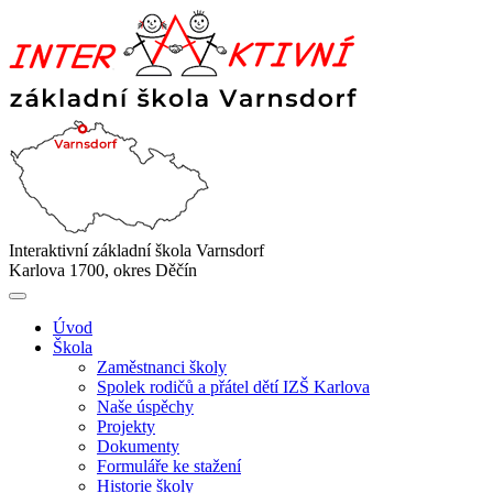
Interaktivní základní škola Varnsdorf
Karlova 1700, okres Děčín
Úvod
Škola
Zaměstnanci školy
Spolek rodičů a přátel dětí IZŠ Karlova
Naše úspěchy
Projekty
Dokumenty
Formuláře ke stažení
Historie školy