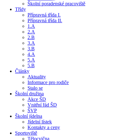
Školní poradenské pracoviště
Třídy
Přípravná třída I.
Přípravná třída II.
1.A
2.A
2.B
3.A
3.B
4.A
5.A
5.B
Články
Aktuality
Informace pro rodiče
Stalo se
Školní družina
Akce ŠD
Vnitřní řád ŠD
ŠVP
Školní jídelna
Jídelní lístek
Kontakty a ceny
Sportoviště
Tělocvična