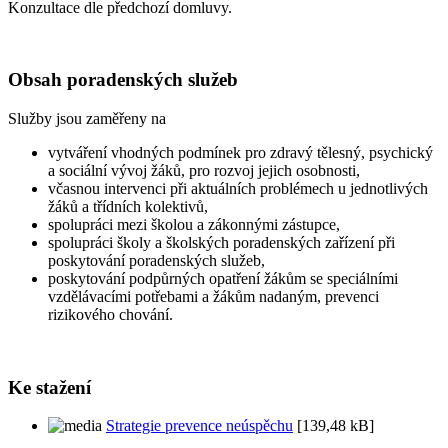
Konzultace dle předchozí domluvy.
Obsah poradenských služeb
Služby jsou zaměřeny na
vytváření vhodných podmínek pro zdravý tělesný, psychický
a sociální vývoj žáků, pro rozvoj jejich osobnosti,
včasnou intervenci při aktuálních problémech u jednotlivých
žáků a třídních kolektivů,
spolupráci mezi školou a zákonnými zástupce,
spolupráci školy a školských poradenských zařízení při
poskytování poradenských služeb,
poskytování podpůrných opatření žákům se speciálními
vzdělávacími potřebami a žákům nadaným, prevenci
rizikového chování.
Ke stažení
Strategie prevence neúspěchu
[139,48 kB]