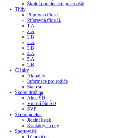
Školní poradenské pracoviště
Třídy
Přípravná třída I.
Přípravná třída II.
1.A
2.A
2.B
3.A
3.B
4.A
5.A
5.B
Články
Aktuality
Informace pro rodiče
Stalo se
Školní družina
Akce ŠD
Vnitřní řád ŠD
ŠVP
Školní jídelna
Jídelní lístek
Kontakty a ceny
Sportoviště
Tělocvična