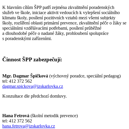
K hlavním cílům ŠPP patří zejména zkvalitnění poradenských
služeb ve škole, iniciace aktivit vedoucích k vylepšení sociálního
klimatu školy, posílení pozitivních vztahů mezi všemi subjekty
školy, rozšíření oblasti primární prevence, zkvalitnění péče o žáky se
speciálními vzdělávacími potřebami, posílení průběžné
a dlouhodobé péče o nadané žáky, prohloubení spolupráce
s poradenskými zařízeními.
Činnost ŠPP zabezpečují:
Mgr. Dagmar Špičková
(výchovný poradce, speciální pedagog)
tel: 412 372 562
dagmar.spickova@izskarlovka.cz
Konzultace dle předchozí domluvy.
Hana Fetrová
(školní metodik prevence)
tel: 412 372 562
hana.fetrova@izskarlovka.cz