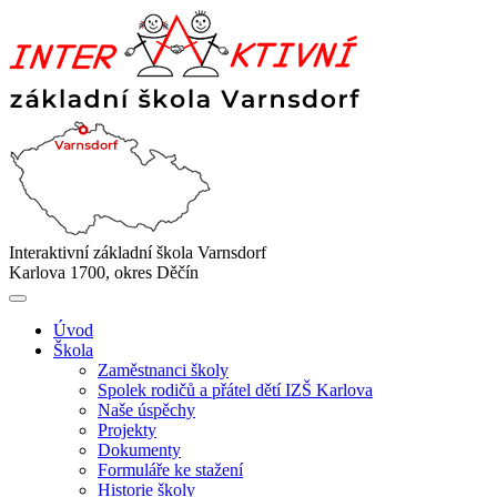
Interaktivní základní škola Varnsdorf
Karlova 1700, okres Děčín
Úvod
Škola
Zaměstnanci školy
Spolek rodičů a přátel dětí IZŠ Karlova
Naše úspěchy
Projekty
Dokumenty
Formuláře ke stažení
Historie školy