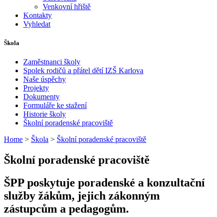
Venkovní hřiště
Kontakty
Vyhledat
Škola
Zaměstnanci školy
Spolek rodičů a přátel dětí IZŠ Karlova
Naše úspěchy
Projekty
Dokumenty
Formuláře ke stažení
Historie školy
Školní poradenské pracoviště
Home
>
Škola
>
Školní poradenské pracoviště
Školní poradenské pracoviště
ŠPP poskytuje poradenské a konzultační
služby žákům, jejich zákonným
zástupcům a pedagogům.