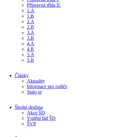
Přípravná třída II.
1.A
1.B
2.A
2.B
3.A
3.B
4.A
4.B
5.A
5.B
Články
Aktuality
Informace pro rodiče
Stalo se
Školní družina
Akce ŠD
Vnitřní řád ŠD
ŠVP