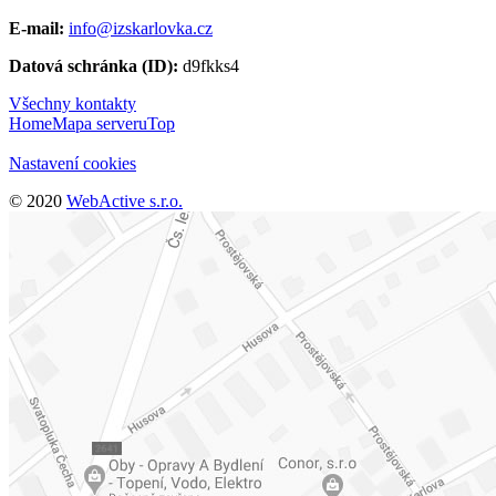
E-mail:
info@izskarlovka.cz
Datová schránka (ID):
d9fkks4
Všechny kontakty
Home
Mapa serveru
Top
Nastavení cookies
© 2020
WebActive s.r.o.