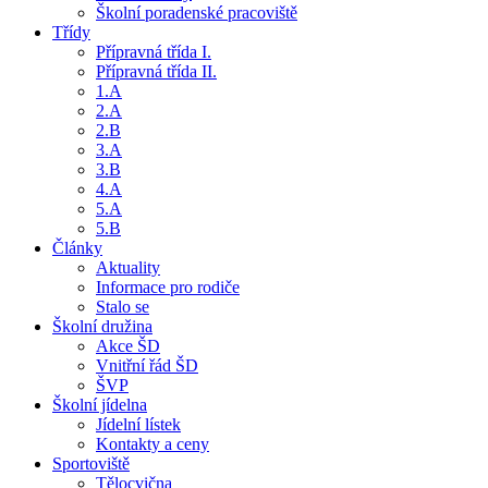
Školní poradenské pracoviště
Třídy
Přípravná třída I.
Přípravná třída II.
1.A
2.A
2.B
3.A
3.B
4.A
5.A
5.B
Články
Aktuality
Informace pro rodiče
Stalo se
Školní družina
Akce ŠD
Vnitřní řád ŠD
ŠVP
Školní jídelna
Jídelní lístek
Kontakty a ceny
Sportoviště
Tělocvična