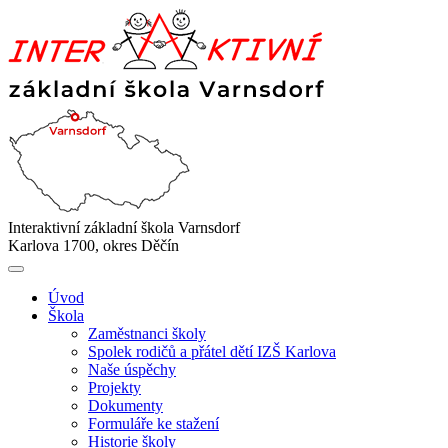
Interaktivní základní škola Varnsdorf
Karlova 1700, okres Děčín
Úvod
Škola
Zaměstnanci školy
Spolek rodičů a přátel dětí IZŠ Karlova
Naše úspěchy
Projekty
Dokumenty
Formuláře ke stažení
Historie školy