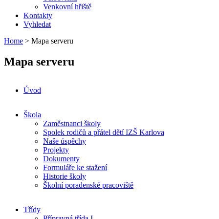
Venkovní hřiště
Kontakty
Vyhledat
Home
> Mapa serveru
Mapa serveru
Úvod
Škola
Zaměstnanci školy
Spolek rodičů a přátel dětí IZŠ Karlova
Naše úspěchy
Projekty
Dokumenty
Formuláře ke stažení
Historie školy
Školní poradenské pracoviště
Třídy
Přípravná třída I.