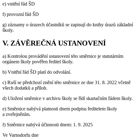
e) vnitřní řád ŠD
f) provozní řád ŠD
g) záznamy o úrazech účastníků se zapisují do knihy úrazů základní
školy.
V. ZÁVĚREČNÁ USTANOVENÍ
a) Kontrolou provádění ustanovení této směrnice je statutárním
orgánem školy pověřen ředitel školy.
b) Vnitřní řád ŠD platí do odvolání.
c) Ruší se předchozí znění této směrnice ze dne 31. 8. 2022 včetně
všech dodatků a příloh.
d) Uložení směrnice v archivu školy se řídí skartačním řádem školy.
e) Směrnice nabývá platnosti dnem podpisu ředitelem školy
a zveřejněním.
f) Směrnice nabývá účinnosti dnem: 1. 9. 2025
Ve Varnsdorfu dne