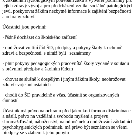
k základním fyziologickým potřebám žáků a vytvářet podmínky pro
jejich zdravý vývoj a pro předcházení vzniku sociálně patologických
jevů, poskytovat žákům nezbytné informace k zajištění bezpečnosti
a ochrany zdraví.
Účastníci jsou povinni:
· řádně docházet do školského zařízení
· dodržovat vnitřní řád ŠD, předpisy a pokyny školy k ochraně
zdraví a bezpečnosti, s nimiž byli seznámeny
· plnit pokyny pedagogických pracovníků školy vydané v souladu
s právními předpisy a školním řádem
· chovat se slušně k dospělým i jiným žákům školy, neohrožovat
zdraví svoje ani ostatních
· chodit do ŠD pravidelně a včas, účastnit se organizovaných
činností
Účastník má právo na ochranu před jakoukoli formou diskriminace
a násilí, právo na vzdělání a svobodu myšlení a projevu,
shromažďování, náboženství, na odpočinek a dodržování základních
psychohygienických podmínek, má právo být seznámen se všemi
předpisy se vztahem k jeho pobytu