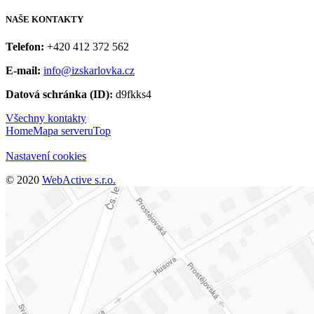
NAŠE
KONTAKTY
Telefon:
+420 412 372 562
E-mail:
info@izskarlovka.cz
Datová schránka (ID):
d9fkks4
Všechny kontakty
Home
Mapa serveru
Top
Nastavení cookies
© 2020
WebActive s.r.o.