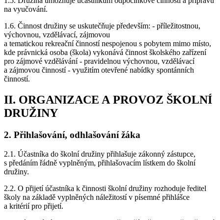
1.5. Družina umožňuje účastníkům odpočinkové činnosti a přípravu
na vyučování.
1.6. Činnost družiny se uskutečňuje především: - příležitostnou,
výchovnou, vzdělávací, zájmovou
a tematickou rekreační činností nespojenou s pobytem mimo místo,
kde právnická osoba (škola) vykonává činnost školského zařízení
pro zájmové vzdělávání - pravidelnou výchovnou, vzdělávací
a zájmovou činností - využitím otevřené nabídky spontánních
činností.
II. ORGANIZACE A PROVOZ ŠKOLNÍ
DRUŽINY
2. Přihlašování, odhlašování žáka
2.1. Účastníka do školní družiny přihlašuje zákonný zástupce,
s předáním řádně vyplněným, přihlašovacím lístkem do školní
družiny.
2.2. O přijetí účastníka k činnosti školní družiny rozhoduje ředitel
školy na základě vyplněných náležitostí v písemné přihlášce
a kritérií pro přijetí.