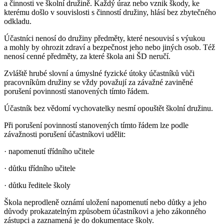
a činnosti ve školní družině. Každý úraz nebo vznik škody, ke
kterému došlo v souvislosti s činností družiny, hlásí bez zbytečného
odkladu.
Účastníci nenosí do družiny předměty, které nesouvisí s výukou
a mohly by ohrozit zdraví a bezpečnost jeho nebo jiných osob. Též
nenosí cenné předměty, za které škola ani ŠD neručí.
Zvláště hrubé slovní a úmyslné fyzické útoky účastníků vůči
pracovníkům družiny se vždy považují za závažné zaviněné
porušení povinností stanovených tímto řádem.
Účastník bez vědomí vychovatelky nesmí opouštět školní družinu.
Při porušení povinností stanovených tímto řádem lze podle
závažnosti porušení účastníkovi udělit:
· napomenutí třídního učitele
· důtku třídního učitele
· důtku ředitele školy
Škola neprodleně oznámí uložení napomenutí nebo důtky a jeho
důvody prokazatelným způsobem účastníkovi a jeho zákonného
zástupci a zaznamená je do dokumentace školy.