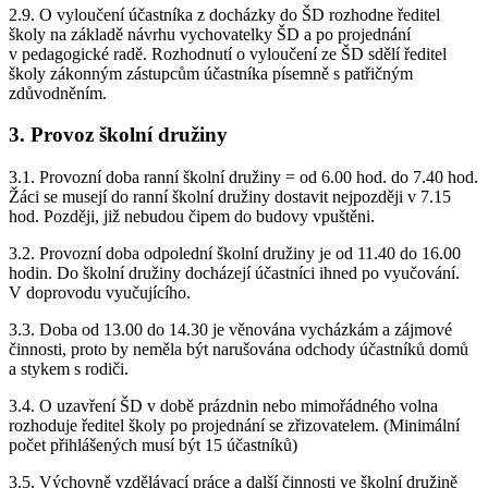
2.9. O vyloučení účastníka z docházky do ŠD rozhodne ředitel
školy na základě návrhu vychovatelky ŠD a po projednání
v pedagogické radě. Rozhodnutí o vyloučení ze ŠD sdělí ředitel
školy zákonným zástupcům účastníka písemně s patřičným
zdůvodněním.
3. Provoz školní družiny
3.1. Provozní doba ranní školní družiny = od 6.00 hod. do 7.40 hod.
Žáci se musejí do ranní školní družiny dostavit nejpozději v 7.15
hod. Později, již nebudou čipem do budovy vpuštěni.
3.2. Provozní doba odpolední školní družiny je od 11.40 do 16.00
hodin. Do školní družiny docházejí účastníci ihned po vyučování.
V doprovodu vyučujícího.
3.3. Doba od 13.00 do 14.30 je věnována vycházkám a zájmové
činnosti, proto by neměla být narušována odchody účastníků domů
a stykem s rodiči.
3.4. O uzavření ŠD v době prázdnin nebo mimořádného volna
rozhoduje ředitel školy po projednání se zřizovatelem. (Minimální
počet přihlášených musí být 15 účastníků)
3.5. Výchovně vzdělávací práce a další činnosti ve školní družině