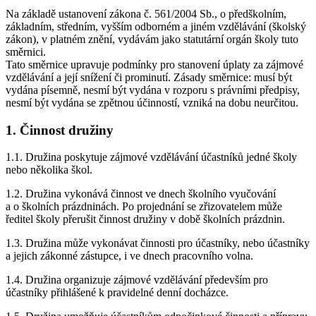
Na základě ustanovení zákona č. 561/2004 Sb., o předškolním,
základním, středním, vyšším odborném a jiném vzdělávání (školský
zákon), v platném znění, vydávám jako statutární orgán školy tuto
směrnici.
Tato směrnice upravuje podmínky pro stanovení úplaty za zájmové
vzdělávání a její snížení či prominutí. Zásady směrnice: musí být
vydána písemně, nesmí být vydána v rozporu s právními předpisy,
nesmí být vydána se zpětnou účinností, vzniká na dobu neurčitou.
1. Činnost družiny
1.1. Družina poskytuje zájmové vzdělávání účastníků jedné školy
nebo několika škol.
1.2. Družina vykonává činnost ve dnech školního vyučování
a o školních prázdninách. Po projednání se zřizovatelem může
ředitel školy přerušit činnost družiny v době školních prázdnin.
1.3. Družina může vykonávat činnosti pro účastníky, nebo účastníky
a jejich zákonné zástupce, i ve dnech pracovního volna.
1.4. Družina organizuje zájmové vzdělávání především pro
účastníky přihlášené k pravidelné denní docházce.