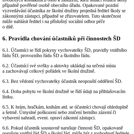
případně pověřené osobě obecního úřadu. Opakované pozdní
vyzvedávání účastníka ze školní družiny projedná ředitel školy se
zákonnými zástupci, případně se zřizovatelem. Tuto skutečnost
může nahlásit ředitel i na příslušný sociální odbor péče
o dítě.
6. Pravidla chování účastníků při činnostech ŠD
6.1. Účastníci se řídí pokyny vychovatelky ŠD, pravidly vnitřního
řádu ŠD, provozního řádu ŠD a školního řádu.
6.2. Účastnící své svršky a aktovky ukládají na určená místa
a zachovávají celkový pořádek ve školní družině.
6.3. Bez vědomí vychovatelky účastník neopouští oddělení ŠD.
6.4. Doba pobytu ve školní družině se řídí údaji na přihlašovacím
lístku.
6.5. K hrám, hračkám, knihám atd. se účastníci chovají ohleduplně
a šetrně. Úmyslné poškození nebo zničení herního zázemí či
vybavení nahradí, event. opraví zákonní zástupci.
6.6. Pokud účastník soustavně narušuje činnosti ŠD, opakovaně
porušuje vnitřní řád ŠD a školní řád, může být z rozhodnutí ředitele