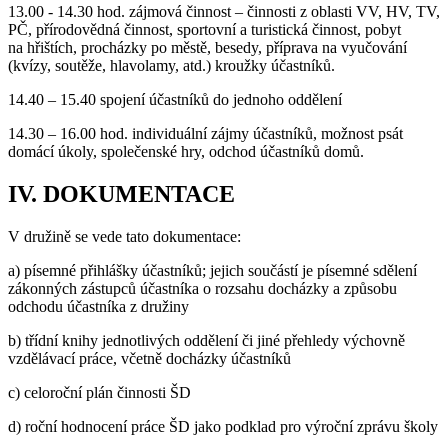
13.00 - 14.30 hod. zájmová činnost – činnosti z oblasti VV, HV, TV,
PČ, přírodovědná činnost, sportovní a turistická činnost, pobyt
na hřištích, procházky po městě, besedy, příprava na vyučování
(kvízy, soutěže, hlavolamy, atd.) kroužky účastníků.
14.40 – 15.40 spojení účastníků do jednoho oddělení
14.30 – 16.00 hod. individuální zájmy účastníků, možnost psát
domácí úkoly, společenské hry, odchod účastníků domů.
IV. DOKUMENTACE
V družině se vede tato dokumentace:
a) písemné přihlášky účastníků; jejich součástí je písemné sdělení
zákonných zástupců účastníka o rozsahu docházky a způsobu
odchodu účastníka z družiny
b) třídní knihy jednotlivých oddělení či jiné přehledy výchovně
vzdělávací práce, včetně docházky účastníků
c) celoroční plán činnosti ŠD
d) roční hodnocení práce ŠD jako podklad pro výroční zprávu školy