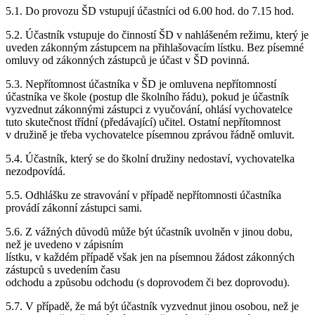
5.1. Do provozu ŠD vstupují účastníci od 6.00 hod. do 7.15 hod.
5.2. Účastník vstupuje do činností ŠD v nahlášeném režimu, který je
uveden zákonným zástupcem na přihlašovacím lístku. Bez písemné
omluvy od zákonných zástupců je účast v ŠD povinná.
5.3. Nepřítomnost účastníka v ŠD je omluvena nepřítomností
účastníka ve škole (postup dle školního řádu), pokud je účastník
vyzvednut zákonnými zástupci z vyučování, ohlásí vychovatelce
tuto skutečnost třídní (předávající) učitel. Ostatní nepřítomnost
v družině je třeba vychovatelce písemnou zprávou řádně omluvit.
5.4. Účastník, který se do školní družiny nedostaví, vychovatelka
nezodpovídá.
5.5. Odhlášku ze stravování v případě nepřítomnosti účastníka
provádí zákonní zástupci sami.
5.6. Z vážných důvodů může být účastník uvolněn v jinou dobu,
než je uvedeno v zápisním
lístku, v každém případě však jen na písemnou žádost zákonných
zástupců s uvedením času
odchodu a způsobu odchodu (s doprovodem či bez doprovodu).
5.7. V případě, že má být účastník vyzvednut jinou osobou, než je