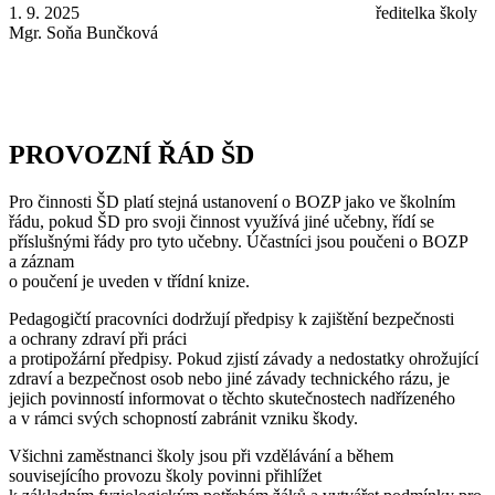
1. 9. 2025 ředitelka školy
Mgr. Soňa Bunčková
PROVOZNÍ ŘÁD ŠD
Pro činnosti ŠD platí stejná ustanovení o BOZP jako ve školním
řádu, pokud ŠD pro svoji činnost využívá jiné učebny, řídí se
příslušnými řády pro tyto učebny. Účastníci jsou poučeni o BOZP
a záznam
o poučení je uveden v třídní knize.
Pedagogičtí pracovníci dodržují předpisy k zajištění bezpečnosti
a ochrany zdraví při práci
a protipožární předpisy. Pokud zjistí závady a nedostatky ohrožující
zdraví a bezpečnost osob nebo jiné závady technického rázu, je
jejich povinností informovat o těchto skutečnostech nadřízeného
a v rámci svých schopností zabránit vzniku škody.
Všichni zaměstnanci školy jsou při vzdělávání a během
souvisejícího provozu školy povinni přihlížet