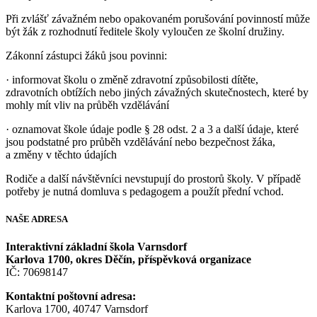
Při zvlášť závažném nebo opakovaném porušování povinností může
být žák z rozhodnutí ředitele školy vyloučen ze školní družiny.
Zákonní zástupci žáků jsou povinni:
· informovat školu o změně zdravotní způsobilosti dítěte,
zdravotních obtížích nebo jiných závažných skutečnostech, které by
mohly mít vliv na průběh vzdělávání
· oznamovat škole údaje podle § 28 odst. 2 a 3 a další údaje, které
jsou podstatné pro průběh vzdělávání nebo bezpečnost žáka,
a změny v těchto údajích
Rodiče a další návštěvníci nevstupují do prostorů školy. V případě
potřeby je nutná domluva s pedagogem a použít přední vchod.
NAŠE
ADRESA
Interaktivní základní škola Varnsdorf
Karlova 1700, okres Děčín, příspěvková organizace
IČ: 70698147
Kontaktní poštovní adresa:
Karlova 1700, 40747 Varnsdorf