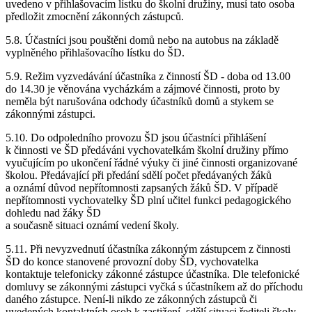
uvedeno v přihlašovacím lístku do školní družiny, musí tato osoba
předložit zmocnění zákonných zástupců.
5.8. Účastníci jsou pouštěni domů nebo na autobus na základě
vyplněného přihlašovacího lístku do ŠD.
5.9. Režim vyzvedávání účastníka z činností ŠD - doba od 13.00
do 14.30 je věnována vycházkám a zájmové činnosti, proto by
neměla být narušována odchody účastníků domů a stykem se
zákonnými zástupci.
5.10. Do odpoledního provozu ŠD jsou účastníci přihlášení
k činnosti ve ŠD předáváni vychovatelkám školní družiny přímo
vyučujícím po ukončení řádné výuky či jiné činnosti organizované
školou. Předávající při předání sdělí počet předávaných žáků
a oznámí důvod nepřítomnosti zapsaných žáků ŠD. V případě
nepřítomnosti vychovatelky ŠD plní učitel funkci pedagogického
dohledu nad žáky ŠD
a současně situaci oznámí vedení školy.
5.11. Při nevyzvednutí účastníka zákonným zástupcem z činnosti
ŠD do konce stanovené provozní doby ŠD, vychovatelka
kontaktuje telefonicky zákonné zástupce účastníka. Dle telefonické
domluvy se zákonnými zástupci vyčká s účastníkem až do příchodu
daného zástupce. Není-li nikdo ze zákonných zástupců či
uvedených kontaktních osob k zastižení, sdělí situaci řediteli školy