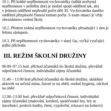
10.1. Při krátké nepřítomnosti vychovatelky (náhlá nezbytná
nepřítomnost v průběhu dne) je možné spojit oddělení tak, aby
v jednom oddělení nepřesáhl počet dětí 30. Vychovatelka daného
oddělení přizpůsobí činnost tomuto počtu. S touto situací je vždy
obeznámeno vedení školy.
10.2. Předem známá nepřítomnost vychovatelky přesahující 1 den je
řešena zástupem.
10.3. Při nepřítomnosti vychovatelky v daný čas, vyčká vyučující
jejího příchodu.
III. REŽIM ŠKOLNÍ DRUŽINY
06.00–07.15 hod. příchod účastníků do školní družiny, převážně
odpočinková činnost, individuální zájmy účastníků
11.40 – 13.00 hod příchod účastníků do školní družiny, ukládání
aktovek na určená místa, řazení se na oběd, osobní hygiena, odchod
na oběd
12.00–13.00 hod. převážně odpočinková činnost, individuální
zájmy účastníků (malování, kreslení, společenské hry, hry se
stavebnicí, poslech hudby, čtení, vyprávění, relaxace na koberci)