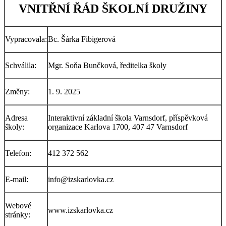
VNITŘNÍ ŘÁD ŠKOLNÍ DRUŽINY
Vypracovala:
Bc. Šárka Fibigerová
Schválila:
Mgr. Soňa Bunčková, ředitelka školy
Změny:
1. 9. 2025
Adresa
Interaktivní základní škola Varnsdorf, příspěvková
školy:
organizace Karlova 1700, 407 47 Varnsdorf
Telefon:
412 372 562
E-mail:
info@izskarlovka.cz
Webové
www.izskarlovka.cz
stránky: