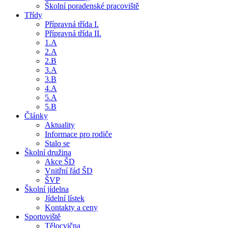
Školní poradenské pracoviště
Třídy
Přípravná třída I.
Přípravná třída II.
1.A
2.A
2.B
3.A
3.B
4.A
5.A
5.B
Články
Aktuality
Informace pro rodiče
Stalo se
Školní družina
Akce ŠD
Vnitřní řád ŠD
ŠVP
Školní jídelna
Jídelní lístek
Kontakty a ceny
Sportoviště
Tělocvična