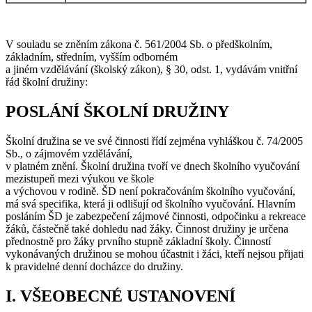
V souladu se zněním zákona č. 561/2004 Sb. o předškolním,
základním, středním, vyšším odborném
a jiném vzdělávání (školský zákon), § 30, odst. 1, vydávám vnitřní
řád školní družiny:
POSLÁNÍ ŠKOLNÍ DRUŽINY
Školní družina se ve své činnosti řídí zejména vyhláškou č. 74/2005
Sb., o zájmovém vzdělávání,
v platném znění. Školní družina tvoří ve dnech školního vyučování
mezistupeň mezi výukou ve škole
a výchovou v rodině. ŠD není pokračováním školního vyučování,
má svá specifika, která ji odlišují od školního vyučování. Hlavním
posláním ŠD je zabezpečení zájmové činnosti, odpočinku a rekreace
žáků, částečně také dohledu nad žáky. Činnost družiny je určena
přednostně pro žáky prvního stupně základní školy. Činností
vykonávaných družinou se mohou účastnit i žáci, kteří nejsou přijati
k pravidelné denní docházce do družiny.
I. VŠEOBECNÉ USTANOVENÍ