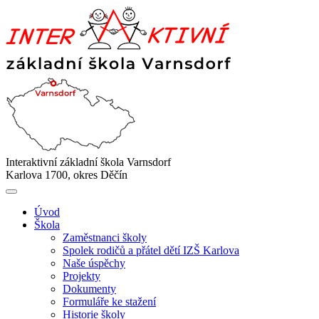
Interaktivní základní škola Varnsdorf
Karlova 1700, okres Děčín
Úvod
Škola
Zaměstnanci školy
Spolek rodičů a přátel dětí IZŠ Karlova
Naše úspěchy
Projekty
Dokumenty
Formuláře ke stažení
Historie školy