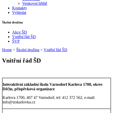
Venkovní hřiště
Kontakty
Vyhledat
Školní družina
Akce ŠD
Vnitřní řád ŠD
ŠVP
Home
>
Školní družina
>
Vnitřní řád ŠD
Vnitřní řád ŠD
Interaktivní základní škola Varnsdorf Karlova 1700, okres
Děčín, příspěvková organizace
Karlova 1700, 407 47 Varnsdorf, tel: 412 372 562, e-mail:
info@izskarlovka.cz