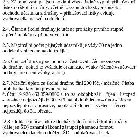
2.3. Zákonní zástupci jsou povinni včas a řádně vyplnit přihlašovací
lístek do školní družiny, včetně rozsahu docházky a způsobu
odchodu účastníka z družiny – přihlašovací lístky eviduje
vychovatelka na svém oddělení.
2.4. Činnost školní družiny je určena pro žáky prvního stupně
a předškolákům z přípravných tříd.
2.5. Maximální počet přijatých účastníků je vždy 30 na jedno
oddělení s ohledem na dojíždějící.
2.6. Činností družiny se mohou zúčastňovat i žáci nezařazeni
do družiny, pokud to vyžaduje organizace výuky (dělené vyučovací
hodiny, přerušení výuky, apod.).
2.7. Měsíční úplata za školní družinu činí 200 Kč. / měsíčně. Platba
probíhá bankovním převodem na
č. účtu 19-926 463 359/0800 a to za období: září – říjen – listopad
- prosinec nejpozději do 30. září, na období: leden – únor - březen
nejpozději do 31. prosince, na období duben – květen – červen
nejpozději do 31. března.
2.8. Odhlášení účastníka z docházky do činností školní družiny
(dále jen ŠD) oznámí zákonní zástupci písemnou formou
vychovatelce daného oddělení ŠD – odhlašovací lístek.