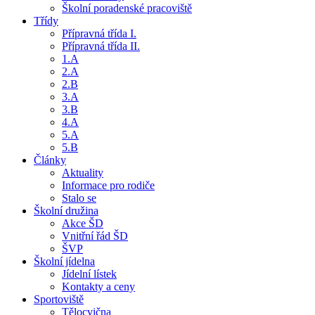
Školní poradenské pracoviště
Třídy
Přípravná třída I.
Přípravná třída II.
1.A
2.A
2.B
3.A
3.B
4.A
5.A
5.B
Články
Aktuality
Informace pro rodiče
Stalo se
Školní družina
Akce ŠD
Vnitřní řád ŠD
ŠVP
Školní jídelna
Jídelní lístek
Kontakty a ceny
Sportoviště
Tělocvična