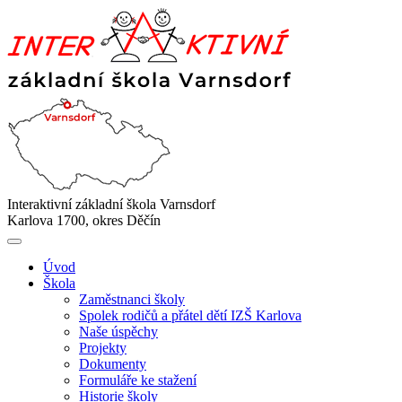
Interaktivní základní škola Varnsdorf
Karlova 1700, okres Děčín
Úvod
Škola
Zaměstnanci školy
Spolek rodičů a přátel dětí IZŠ Karlova
Naše úspěchy
Projekty
Dokumenty
Formuláře ke stažení
Historie školy