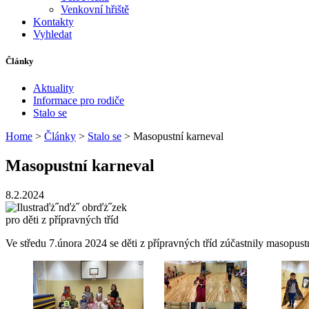
Venkovní hřiště
Kontakty
Vyhledat
Články
Aktuality
Informace pro rodiče
Stalo se
Home
>
Články
>
Stalo se
> Masopustní karneval
Masopustní karneval
8.2.2024
pro děti z přípravných tříd
Ve středu 7.února 2024 se děti z přípravných tříd zúčastnily masopus