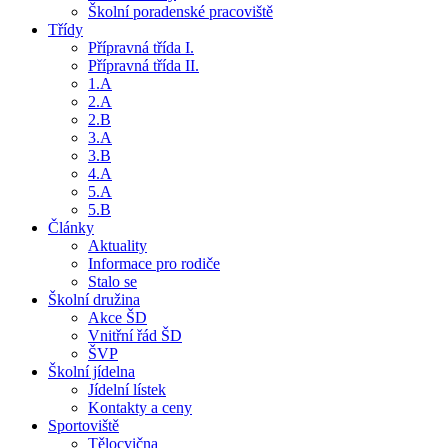
Školní poradenské pracoviště
Třídy
Přípravná třída I.
Přípravná třída II.
1.A
2.A
2.B
3.A
3.B
4.A
5.A
5.B
Články
Aktuality
Informace pro rodiče
Stalo se
Školní družina
Akce ŠD
Vnitřní řád ŠD
ŠVP
Školní jídelna
Jídelní lístek
Kontakty a ceny
Sportoviště
Tělocvična