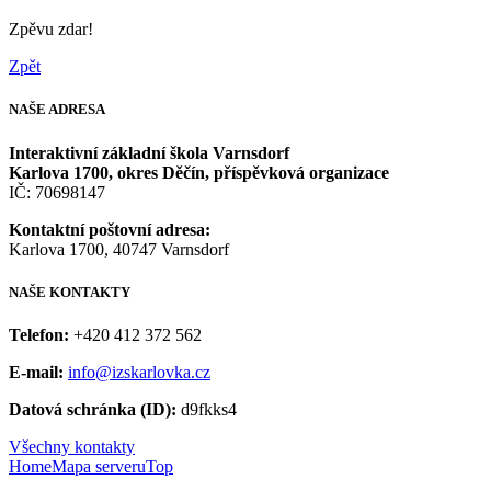
Zpěvu zdar!
Zpět
NAŠE
ADRESA
Interaktivní základní škola Varnsdorf
Karlova 1700, okres Děčín, příspěvková organizace
IČ: 70698147
Kontaktní poštovní adresa:
Karlova 1700, 40747 Varnsdorf
NAŠE
KONTAKTY
Telefon:
+420 412 372 562
E-mail:
info@izskarlovka.cz
Datová schránka (ID):
d9fkks4
Všechny kontakty
Home
Mapa serveru
Top