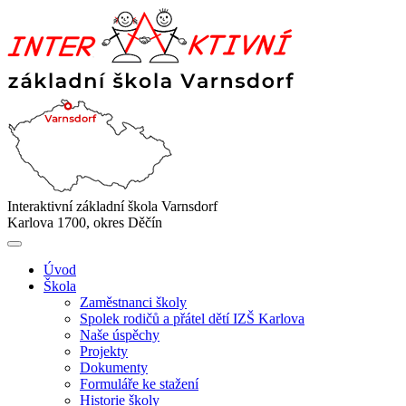
Interaktivní základní škola Varnsdorf
Karlova 1700, okres Děčín
Úvod
Škola
Zaměstnanci školy
Spolek rodičů a přátel dětí IZŠ Karlova
Naše úspěchy
Projekty
Dokumenty
Formuláře ke stažení
Historie školy