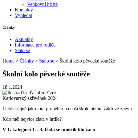
Venkovní hřiště
Kontakty
Vyhledat
Články
Aktuality
Informace pro rodiče
Stalo se
Home
>
Články
>
Stalo se
> Školní kolo pěvecké soutěže
Školní kolo pěvecké soutěže
18.1.2024
Karlovarský skřivánek 2024
I letos stejně jako loni proběhlo na naší škole utkání žáků ve zpěvu.
Kdo měl nejvíce zlata v hrdle?
V 1. kategorii 1. - 3. třída se umístili tito žáci: