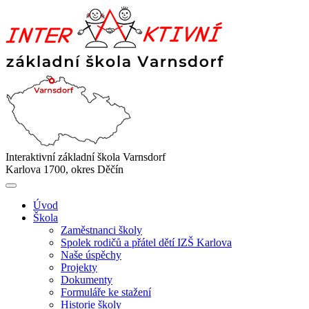
Interaktivní základní škola Varnsdorf
Karlova 1700, okres Děčín
Úvod
Škola
Zaměstnanci školy
Spolek rodičů a přátel dětí IZŠ Karlova
Naše úspěchy
Projekty
Dokumenty
Formuláře ke stažení
Historie školy