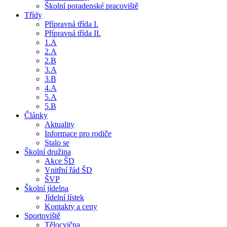
Školní poradenské pracoviště
Třídy
Přípravná třída I.
Přípravná třída II.
1.A
2.A
2.B
3.A
3.B
4.A
5.A
5.B
Články
Aktuality
Informace pro rodiče
Stalo se
Školní družina
Akce ŠD
Vnitřní řád ŠD
ŠVP
Školní jídelna
Jídelní lístek
Kontakty a ceny
Sportoviště
Tělocvična