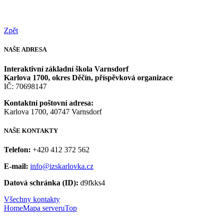
Zpět
NAŠE
ADRESA
Interaktivní základní škola Varnsdorf
Karlova 1700, okres Děčín, příspěvková organizace
IČ: 70698147
Kontaktní poštovní adresa:
Karlova 1700, 40747 Varnsdorf
NAŠE
KONTAKTY
Telefon:
+420 412 372 562
E-mail:
info@izskarlovka.cz
Datová schránka (ID):
d9fkks4
Všechny kontakty
Home
Mapa serveru
Top