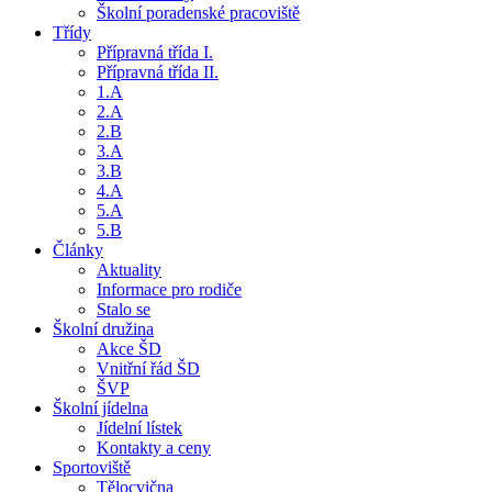
Školní poradenské pracoviště
Třídy
Přípravná třída I.
Přípravná třída II.
1.A
2.A
2.B
3.A
3.B
4.A
5.A
5.B
Články
Aktuality
Informace pro rodiče
Stalo se
Školní družina
Akce ŠD
Vnitřní řád ŠD
ŠVP
Školní jídelna
Jídelní lístek
Kontakty a ceny
Sportoviště
Tělocvična