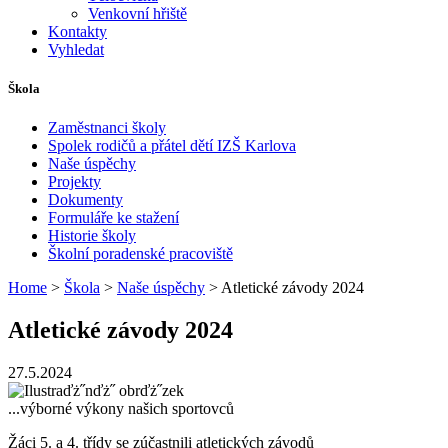
Venkovní hřiště
Kontakty
Vyhledat
Škola
Zaměstnanci školy
Spolek rodičů a přátel dětí IZŠ Karlova
Naše úspěchy
Projekty
Dokumenty
Formuláře ke stažení
Historie školy
Školní poradenské pracoviště
Home
>
Škola
>
Naše úspěchy
> Atletické závody 2024
Atletické závody 2024
27.5.2024
...výborné výkony našich sportovců
Žáci 5. a 4. třídy se zúčastnili atletických závodů