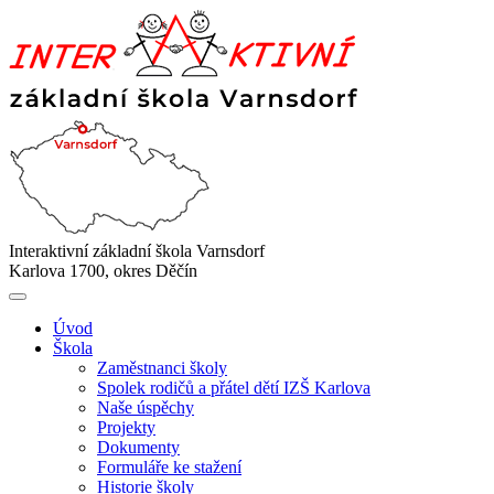
Interaktivní základní škola Varnsdorf
Karlova 1700, okres Děčín
Úvod
Škola
Zaměstnanci školy
Spolek rodičů a přátel dětí IZŠ Karlova
Naše úspěchy
Projekty
Dokumenty
Formuláře ke stažení
Historie školy