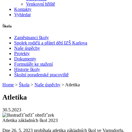
Venkovní hřiště
Kontakty
Vyhledat
Škola
Zaměstnanci školy
Spolek rodičů a přátel dětí IZŠ Karlova
Naše úspěchy
Projekty
Dokumenty
Formuláře ke stažení
Historie školy
Školní poradenské pracoviště
Home
>
Škola
>
Naše úspěchy
> Atletika
Atletika
30.5.2023
Atletika základních škol 2023
Dne 26. 5. 2023 probíhala atletika základních škol ve Varnsdorfu.