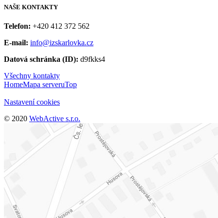
NAŠE
KONTAKTY
Telefon:
+420 412 372 562
E-mail:
info@izskarlovka.cz
Datová schránka (ID):
d9fkks4
Všechny kontakty
Home
Mapa serveru
Top
Nastavení cookies
© 2020
WebActive s.r.o.