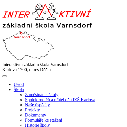
Interaktivní základní škola Varnsdorf
Karlova 1700, okres Děčín
Úvod
Škola
Zaměstnanci školy
Spolek rodičů a přátel dětí IZŠ Karlova
Naše úspěchy
Projekty
Dokumenty
Formuláře ke stažení
Historie školy