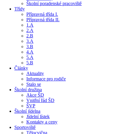
Školní poradenské pracoviště
Třídy
Přípravná třída I.
Přípravná třída II.
1.A
2.A
2.B
3.A
3.B
4.A
5.A
5.B
Články
Aktuality
Informace pro rodiče
Stalo se
Školní družina
Akce ŠD
Vnitřní řád ŠD
ŠVP
Školní jídelna
Jídelní lístek
Kontakty a ceny
Sportoviště
Tělocvična