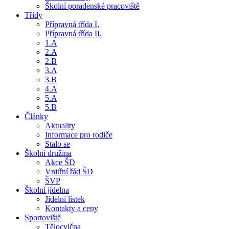
Školní poradenské pracoviště
Třídy
Přípravná třída I.
Přípravná třída II.
1.A
2.A
2.B
3.A
3.B
4.A
5.A
5.B
Články
Aktuality
Informace pro rodiče
Stalo se
Školní družina
Akce ŠD
Vnitřní řád ŠD
ŠVP
Školní jídelna
Jídelní lístek
Kontakty a ceny
Sportoviště
Tělocvična