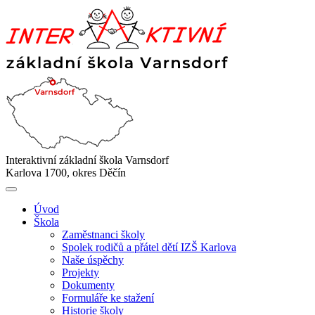
Interaktivní základní škola Varnsdorf
Karlova 1700, okres Děčín
Úvod
Škola
Zaměstnanci školy
Spolek rodičů a přátel dětí IZŠ Karlova
Naše úspěchy
Projekty
Dokumenty
Formuláře ke stažení
Historie školy