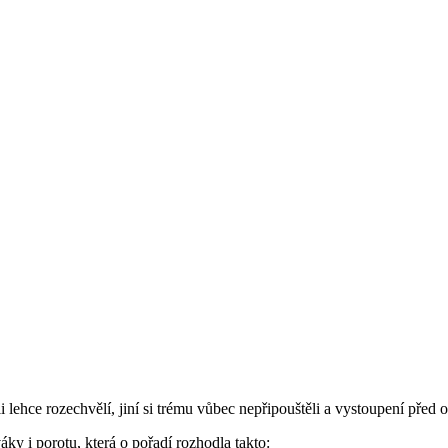
i lehce rozechvělí, jiní si trému vůbec nepřipouštěli a vystoupení před 
ky i porotu, která o pořadí rozhodla takto: