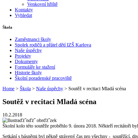
Venkovní hřiště
Kontakty
Vyhledat
Škola
Zaměstnanci školy
Spolek rodičů a přátel dětí IZŠ Karlova
Naše úspěchy
Projekty
Dokumenty
Formuláře ke stažení
Historie školy
Školní poradenské pracoviště
Home
>
Škola
>
Naše úspěchy
> Soutěž v recitaci Mladá scéna
Soutěž v recitaci Mladá scéna
10.2.2018
Školní kolo této soutěže proběhlo 9. února 2018. Někteří recitátoři byl
Setkání s básněmi byl pěkně strávený čas pro všechny - soutěžící, divá