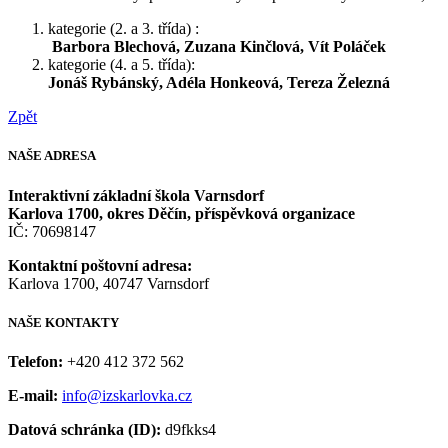
kategorie (2. a 3. třída) :
Barbora Blechová, Zuzana Kinčlová, Vít Poláček
kategorie (4. a 5. třída):
Jonáš Rybánský, Adéla Honkeová, Tereza Železná
Zpět
NAŠE
ADRESA
Interaktivní základní škola Varnsdorf
Karlova 1700, okres Děčín, příspěvková organizace
IČ: 70698147
Kontaktní poštovní adresa:
Karlova 1700, 40747 Varnsdorf
NAŠE
KONTAKTY
Telefon:
+420 412 372 562
E-mail:
info@izskarlovka.cz
Datová schránka (ID):
d9fkks4