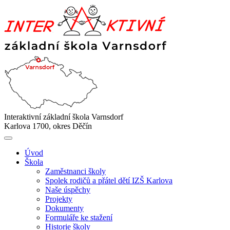
Interaktivní základní škola Varnsdorf
Karlova 1700, okres Děčín
Úvod
Škola
Zaměstnanci školy
Spolek rodičů a přátel dětí IZŠ Karlova
Naše úspěchy
Projekty
Dokumenty
Formuláře ke stažení
Historie školy