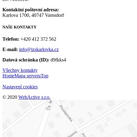
Kontaktní poštovní adresa:
Karlova 1700, 40747 Varnsdorf
NAŠE
KONTAKTY
Telefon:
+420 412 372 562
E-mail:
info@izskarlovka.cz
Datová schránka (ID):
d9fkks4
Všechny kontakty
Home
Mapa serveru
Top
Nastavení cookies
© 2020
WebActive s.r.o.