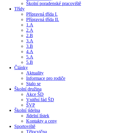
Školní poradenské pracoviště
Třídy
Přípravná třída I.
Přípravná třída II.
1.A
2.A
2.B
3.A
3.B
4.A
5.A
5.B
Články
Aktuality
Informace pro rodiče
Stalo se
Školní družina
Akce ŠD
Vnitřní řád ŠD
ŠVP
Školní jídelna
Jídelní lístek
Kontakty a ceny
Sportoviště
Tělocvična