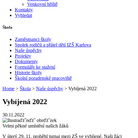
Venkovní hřiště
Kontakty
Vyhledat
Škola
Zaměstnanci školy
Spolek rodičů a přátel dětí IZŠ Karlova
Naše úspěchy
Projekty
Dokumenty
Formuláře ke stažení
Historie školy
Školní poradenské pracoviště
Home
>
Škola
>
Naše úspěchy
> Vybíjená 2022
Vybíjená 2022
30.11.2022
Velmi pěkné umístění našich žáků
V úterý 29. 11. proběhl turnaj mezi ZŠ ve vybíjené. Naši žáci