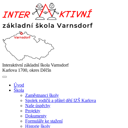
Interaktivní základní škola Varnsdorf
Karlova 1700, okres Děčín
Úvod
Škola
Zaměstnanci školy
Spolek rodičů a přátel dětí IZŠ Karlova
Naše úspěchy
Projekty
Dokumenty
Formuláře ke stažení
Historie školy