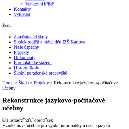
Venkovní hřiště
Kontakty
Vyhledat
Škola
Zaměstnanci školy
Spolek rodičů a přátel dětí IZŠ Karlova
Naše úspěchy
Projekty
Dokumenty
Formuláře ke stažení
Historie školy
Školní poradenské pracoviště
Home
>
Škola
>
Projekty
> Rekonstrukce jazykovo-počítačové
učebny
Rekonstrukce jazykovo-počítačové
učebny
Vzniká nová učebna pro výuku informatiky a cizích jazyků