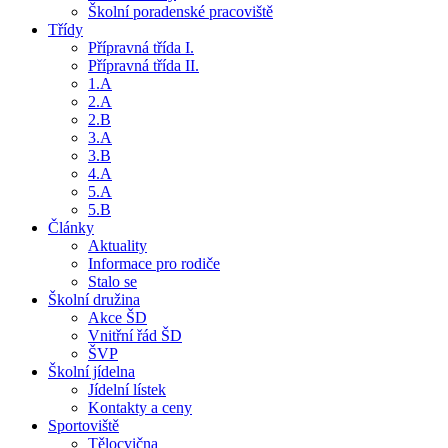
Školní poradenské pracoviště
Třídy
Přípravná třída I.
Přípravná třída II.
1.A
2.A
2.B
3.A
3.B
4.A
5.A
5.B
Články
Aktuality
Informace pro rodiče
Stalo se
Školní družina
Akce ŠD
Vnitřní řád ŠD
ŠVP
Školní jídelna
Jídelní lístek
Kontakty a ceny
Sportoviště
Tělocvična