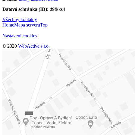
Datová schránka (ID):
d9fkks4
Všechny kontakty
Home
Mapa serveru
Top
Nastavení cookies
© 2020
WebActive s.r.o.